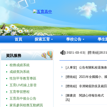
首頁
探索五育
學校公告
學生
會分期請領制度相關宣導事宜，請 查照。 ［2021-03-03］[體衛組]
資訊服務
校務成績系統
[人事室]
公告有關私校退撫會
成績查詢系統
[體衛組]
2021年全國國小
性別平等教育專區
五育LIVE線上影音
[體衛組]
非洲豬瘟防疫及裁罰
五育學習歷程
[圖書資
閱讀心得報告格式
五育高中後台公告
訊]
家長參與校務互動網頁