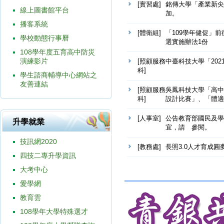
[實習處]
銘傳大學「產業新尖
線上圖書館平台
加。
播客系統
[體衛組]
「109學年健促」
學校動態行事曆
選實施辦法1份
108學年度五育高中防災
演練影片
[照顧服務
中臺科技大學「20
科]
學生諮商輔導中心網站之
友善連結
[照顧服務
吳鳳科技大學「高中
科]
設計比賽」、「體適
[人事室]
公告教育部國民及學
升學就業
宜，請 參閱。
技訊網2020
[教務處]
長照3.0人才育成圓
四技二專升學資訊
大考中心
愛學網
教育雲
108學年大學特殊選才